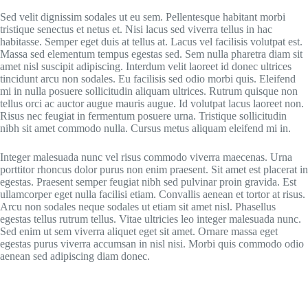
Sed velit dignissim sodales ut eu sem. Pellentesque habitant morbi
tristique senectus et netus et. Nisi lacus sed viverra tellus in hac
habitasse. Semper eget duis at tellus at. Lacus vel facilisis volutpat est.
Massa sed elementum tempus egestas sed. Sem nulla pharetra diam sit
amet nisl suscipit adipiscing. Interdum velit laoreet id donec ultrices
tincidunt arcu non sodales. Eu facilisis sed odio morbi quis. Eleifend
mi in nulla posuere sollicitudin aliquam ultrices. Rutrum quisque non
tellus orci ac auctor augue mauris augue. Id volutpat lacus laoreet non.
Risus nec feugiat in fermentum posuere urna. Tristique sollicitudin
nibh sit amet commodo nulla. Cursus metus aliquam eleifend mi in.
Integer malesuada nunc vel risus commodo viverra maecenas. Urna
porttitor rhoncus dolor purus non enim praesent. Sit amet est placerat in
egestas. Praesent semper feugiat nibh sed pulvinar proin gravida. Est
ullamcorper eget nulla facilisi etiam. Convallis aenean et tortor at risus.
Arcu non sodales neque sodales ut etiam sit amet nisl. Phasellus
egestas tellus rutrum tellus. Vitae ultricies leo integer malesuada nunc.
Sed enim ut sem viverra aliquet eget sit amet. Ornare massa eget
egestas purus viverra accumsan in nisl nisi. Morbi quis commodo odio
aenean sed adipiscing diam donec.