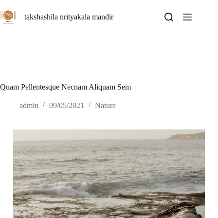
Skip
to
takshashila nrityakala mandir
content
Quam Pellentesque Necnam Aliquam Sem
admin
09/05/2021
Nature